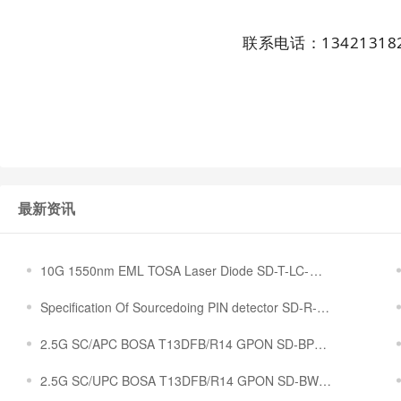
联系电话：134213182
最新资讯
10G 1550nm EML TOSA Laser Diode SD-T-LC-
15Z-10G-40KM-00-I-F
Specification Of Sourcedoing PIN detector SD-R-
SC/APC-1310-3P-A（裸）
2.5G SC/APC BOSA T13DFB/R14 GPON SD-BPW-
1A-SC-34D-44-IS-310-N
2.5G SC/UPC BOSA T13DFB/R14 GPON SD-BW-
SC/PC-34D-44-IS-230-N