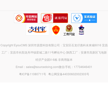
Copyright EyouCMS 深圳市源度科技有限公司：宝安区石龙仔惠科未来城6016 宜昌
工厂：宜昌市长阳龙舟坪镇星城二路11号孵化中心 陕西工厂：安康市高新区飞地新
经济产业园V-6栋 非商用版本
Email：sales@sourcedoing.com微信/手机：17734646401
粤ICP备11080711号
粤公网安备44030602002303号