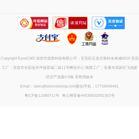
Copyright EyouCMS 深圳市源度科技有限公司：宝安区石龙仔惠科未来城6016 宜昌
工厂：宜昌市长阳龙舟坪镇星城二路11号孵化中心 陕西工厂：安康市高新区飞地新
经济产业园V-6栋 非商用版本
Email：sales@sourcedoing.com微信/手机：17734646401
粤ICP备11080711号
粤公网安备44030602002303号