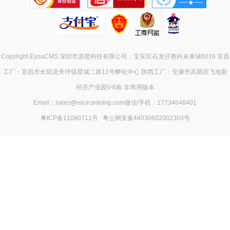
Copyright EyouCMS 深圳市源度科技有限公司：宝安区石龙仔惠科未来城6016 宜昌
工厂：宜昌市长阳龙舟坪镇星城二路11号孵化中心 陕西工厂：安康市高新区飞地新
经济产业园V-6栋 非商用版本
Email：sales@sourcedoing.com微信/手机：17734646401
粤ICP备11080711号
粤公网安备44030602002303号