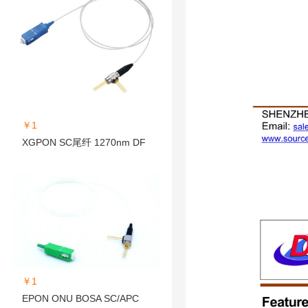
￥1
XGPON SC尾纤 1270nm DF
￥1
EPON ONU BOSA SC/APC