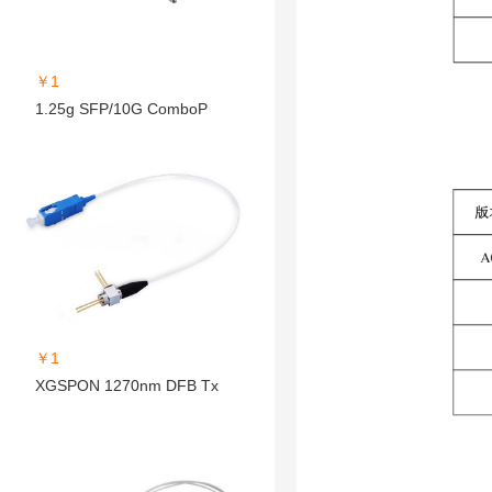
￥1
1.25g SFP/10G ComboP
￥1
XGSPON 1270nm DFB Tx